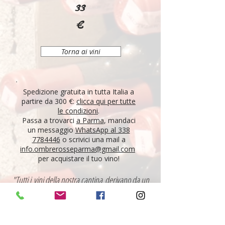
33
€
Torna ai vini
Spedizione gratuita in tutta Italia a
partire da 300 €:
clicca qui per tutte
le condizioni
.
Passa a trovarci
a Parma
, mandaci
un messaggio
WhatsApp al 338
7784446
o scrivici una mail a
info.ombrerosseparma@gmail.com
per acquistare il tuo vino!
"Tutti i vini della nostra cantina derivano da un
lungo percorso di ricerca, iniziato nel 1995 con
l'apertura di Ombre Rosse, che prosegue tutt'oggi.
Crediamo nell'etica delle persone, che si riflette nei