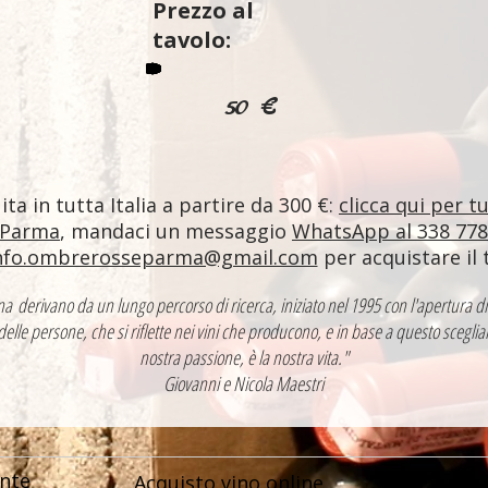
Prezzo al
tavolo:
50 €
ta in tutta Italia a partire da 300 €:
clicca qui per t
 Parma
, mandaci un messaggio
WhatsApp al 338 77
nfo.ombrerosseparma@gmail.com
per acquistare il 
ntina derivano da un lungo percorso di ricerca, iniziato nel 1995 con l'apertur
 delle persone, che si riflette nei vini che producono, e in base a questo sceglia
nostra passione, è la nostra vita."
Giovanni e Nicola Maestri
nte
Acquisto vino online