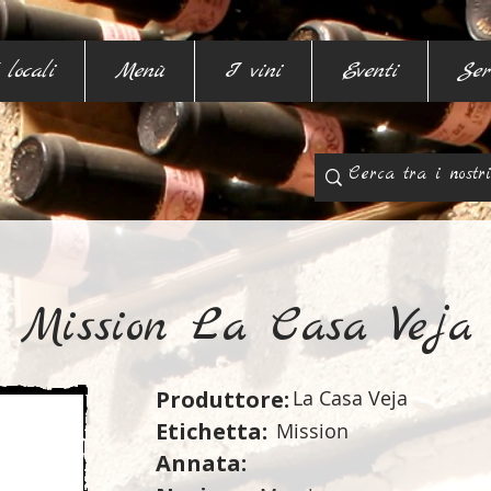
 locali
Menù
I vini
Eventi
Ser
Mission La Casa Veja
Produttore:
La Casa Veja
Etichetta:
Mission
Annata: