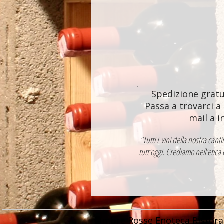
Spedizione gratui
Passa a trovarci
a
mail a
i
"Tutti i vini della nostra ca
tutt'oggi. Crediamo nell'etica
Ombre Rosse Enoteca Ristora