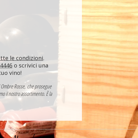
utte le condizioni
.
84446
o scrivici una
tuo vino!
a di Ombre Rosse, che prosegue
mo il nostro assortimento. È la