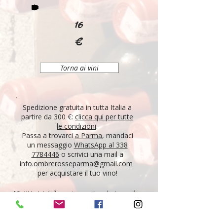
16
€
Torna ai vini
Spedizione gratuita in tutta Italia a
partire da 300 €:
clicca qui per tutte
le condizioni
.
Passa a trovarci
a Parma
, mandaci
un messaggio
WhatsApp al 338
7784446
o scrivici una mail a
info.ombrerosseparma@gmail.com
per acquistare il tuo vino!
"Tutti i vini della nostra cantina derivano da un
lungo percorso di ricerca, iniziato nel 1995 con
l'apertura di Ombre Rosse, che prosegue tutt'oggi.