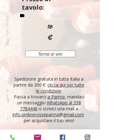
tavolo:
16
€
Torna ai vini
Spedizione gratuita in tutta Italia a
partire da 300 €:
clicca qui per tutte
le condizioni
.
Passa a trovarci
a Parma
, mandaci
un messaggio
WhatsApp al 338
7784446
o scrivici una mail a
info.ombrerosseparma@gmail.com
per acquistare il tuo vino!
"Tutti i vini della nostra cantina derivano da un