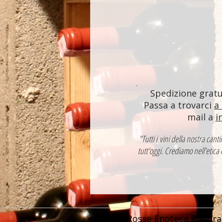
Spedizione gratui
Passa a trovarci
a
mail a
i
"Tutti i vini della nostra ca
tutt'oggi. Crediamo nell'etica
Ombre Rosse Enoteca Ristora