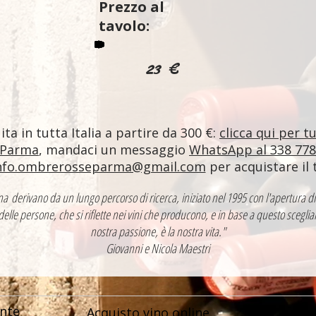
Prezzo al
tavolo:
23 €
ta in tutta Italia a partire da 300 €:
clicca qui per t
 Parma
, mandaci un messaggio
WhatsApp al 338 77
nfo.ombrerosseparma@gmail.com
per acquistare il 
ntina derivano da un lungo percorso di ricerca, iniziato nel 1995 con l'apertur
 delle persone, che si riflette nei vini che producono, e in base a questo sceglia
nostra passione, è la nostra vita."
Giovanni e Nicola Maestri
nte
Acquisto vino online