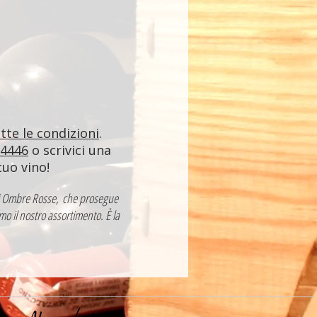
utte le condizioni
.
84446
o scrivici una
tuo vino!
a di Ombre Rosse, che prosegue
mo il nostro assortimento. È la