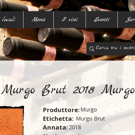
 locali
Menù
I vini
Eventi
Ser
Murgo Brut 2018 Murgo
Produttore:
Murgo
Etichetta:
Murgo Brut
Annata:
2018