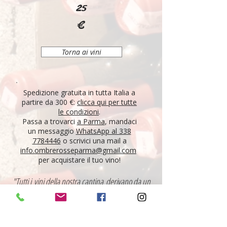
25
€
Torna ai vini
Spedizione gratuita in tutta Italia a
partire da 300 €:
clicca qui per tutte
le condizioni
.
Passa a trovarci
a Parma
, mandaci
un messaggio
WhatsApp al 338
7784446
o scrivici una mail a
info.ombrerosseparma@gmail.com
per acquistare il tuo vino!
"Tutti i vini della nostra cantina derivano da un
lungo percorso di ricerca, iniziato nel 1995 con
l'apertura di Ombre Rosse, che prosegue tutt'oggi.
Crediamo nell'etica delle persone, che si riflette nei