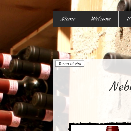
Home
Welcome
I
Torna ai vini
Nebb