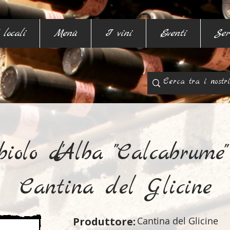
 locali
Menù
I vini
Eventi
Ser
iolo d'Alba "Calcabrume"
Cantina del Glicine
Produttore:
Cantina del Glicine