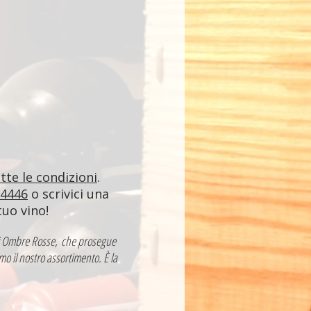
utte le condizioni
.
84446
o scrivici una
tuo vino!
a di Ombre Rosse, che prosegue
mo il nostro assortimento. È la