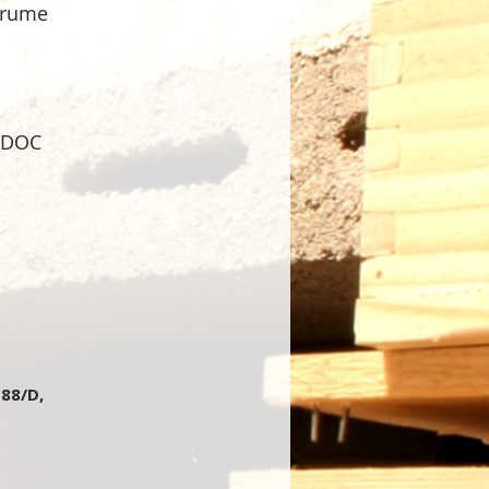
brume
a DOC
 88/D,