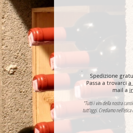
Spedizione gratui
Passa a trovarci
a
mail a
i
"Tutti i vini della nostra ca
tutt'oggi. Crediamo nell'etica