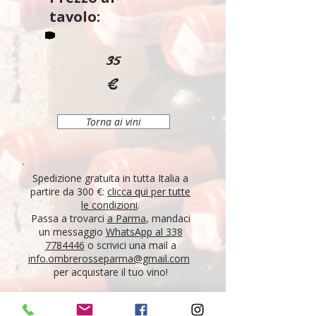
tavolo:
35
€
Torna ai vini
Spedizione gratuita in tutta Italia a
partire da 300 €:
clicca qui per tutte
le condizioni
.
Passa a trovarci
a Parma
, mandaci
un messaggio
WhatsApp al 338
7784446
o scrivici una mail a
info.ombrerosseparma@gmail.com
per acquistare il tuo vino!
"Tutti i vini della nostra cantina derivano da un