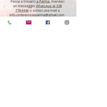
Passa a trovarci
a Parma
, mandaci
un messaggio
WhatsApp al 338
7784446
o scrivici una mail a
info.ombrerosseparma@gmail.com
per acquistare il tuo vino!
"Tutti i vini della nostra cantina derivano da un
lungo percorso di ricerca, iniziato nel 1995 con
l'apertura di Ombre Rosse, che prosegue tutt'oggi.
Crediamo nell'etica delle persone, che si riflette nei
vini che producono, e in base a questo scegliamo il
nostro assortimento. È la nostra passione, è la
nostra vita."
Giovanni e Nicola Maestri
Newsletter
Iscriviti per ricevere tutte le nostre news
Iscriviti qui