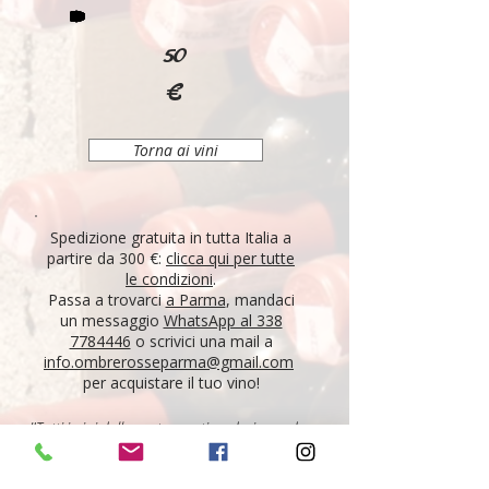
50
€
Torna ai vini
Spedizione gratuita in tutta Italia a
partire da 300 €:
clicca qui per tutte
le condizioni
.
Passa a trovarci
a Parma
, mandaci
un messaggio
WhatsApp al 338
7784446
o scrivici una mail a
info.ombrerosseparma@gmail.com
per acquistare il tuo vino!
"Tutti i vini della nostra cantina derivano da un
lungo percorso di ricerca, iniziato nel 1995 con
l'apertura di Ombre Rosse, che prosegue tutt'oggi.