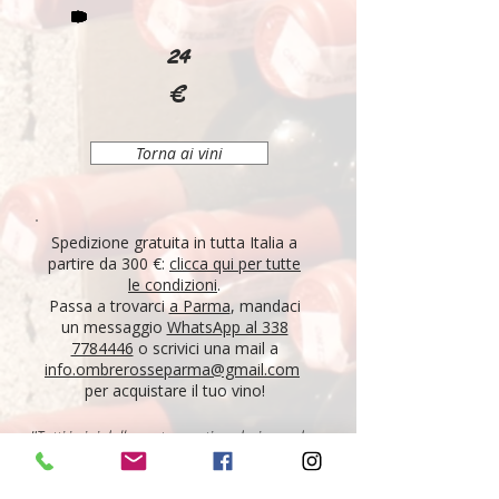
24
€
Torna ai vini
Spedizione gratuita in tutta Italia a
partire da 300 €:
clicca qui per tutte
le condizioni
.
Passa a trovarci
a Parma
, mandaci
un messaggio
WhatsApp al 338
7784446
o scrivici una mail a
info.ombrerosseparma@gmail.com
per acquistare il tuo vino!
"Tutti i vini della nostra cantina derivano da un
lungo percorso di ricerca, iniziato nel 1995 con
l'apertura di Ombre Rosse, che prosegue tutt'oggi.