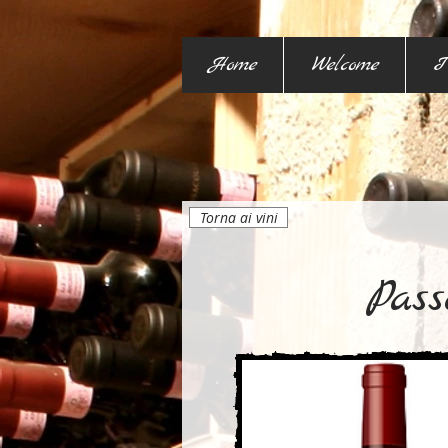
Home
Welcome
I
Torna ai vini
Pass