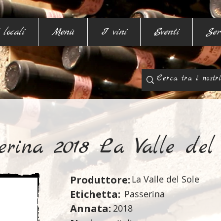
 locali
Menù
I vini
Eventi
Ser
erina 2018 La Valle del
Produttore:
La Valle del Sole
Etichetta:
Passerina
Annata:
2018