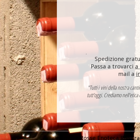
Spedizione gratui
Passa a trovarci
a
mail a
i
"Tutti i vini della nostra ca
tutt'oggi. Crediamo nell'etica
Ombre Rosse Enoteca Ristora