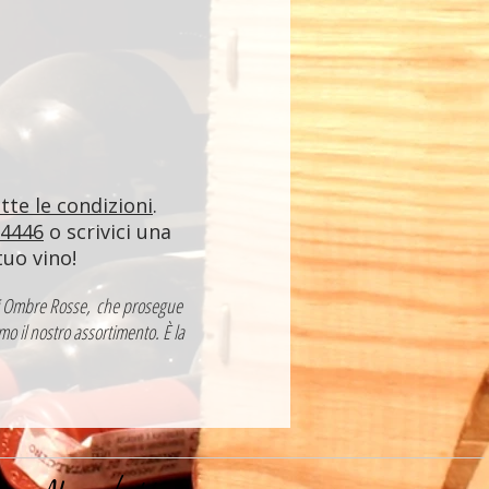
utte le condizioni
.
84446
o scrivici una
tuo vino!
a di Ombre Rosse, che prosegue
mo il nostro assortimento. È la