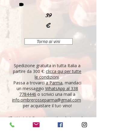
39
€
Torna ai vini
Spedizione gratuita in tutta Italia a
partire da 300 €:
clicca qui per tutte
le condizioni
.
Passa a trovarci
a Parma
, mandaci
un messaggio
WhatsApp al 338
7784446
o scrivici una mail a
info.ombrerosseparma@gmail.com
per acquistare il tuo vino!
"Tutti i vini della nostra cantina derivano da un
lungo percorso di ricerca, iniziato nel 1995 con
l'apertura di Ombre Rosse, che prosegue tutt'oggi.