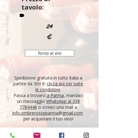
tavolo:
24
€
Torna ai vini
Spedizione gratuita in tutta Italia a
partire da 300 €:
clicca qui per tutte
le condizioni
.
Passa a trovarci
a Parma
, mandaci
un messaggio
WhatsApp al 338
7784446
o scrivici una mail a
info.ombrerosseparma@gmail.com
per acquistare il tuo vino!
"Tutti i vini della nostra cantina derivano da un