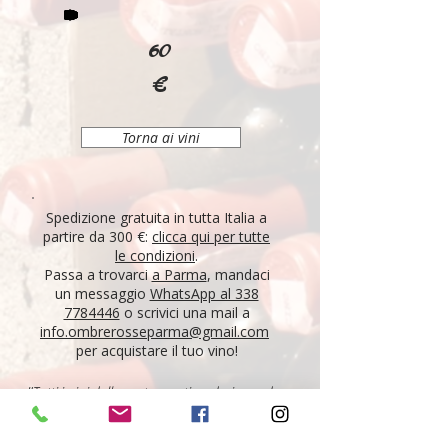
60
€
Torna ai vini
Spedizione gratuita in tutta Italia a
partire da 300 €:
clicca qui per tutte
le condizioni
.
Passa a trovarci
a Parma
, mandaci
un messaggio
WhatsApp al 338
7784446
o scrivici una mail a
info.ombrerosseparma@gmail.com
per acquistare il tuo vino!
"Tutti i vini della nostra cantina derivano da un
lungo percorso di ricerca, iniziato nel 1995 con
l'apertura di Ombre Rosse, che prosegue tutt'oggi.