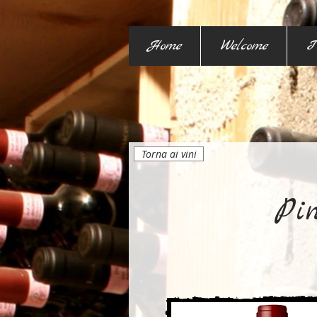
Home
Welcome
I
Torna ai vini
Pin