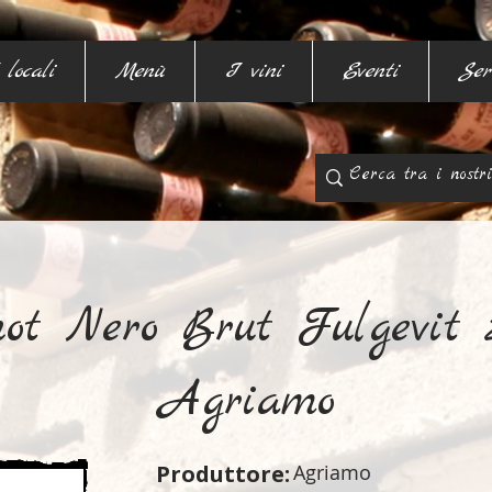
 locali
Menù
I vini
Eventi
Ser
ot Nero Brut Fulgevit 
Agriamo
Produttore:
Agriamo