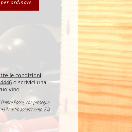
i per ordinare
utte le condizioni
.
84446
o scrivici una
tuo vino!
a di Ombre Rosse, che prosegue
mo il nostro assortimento. È la