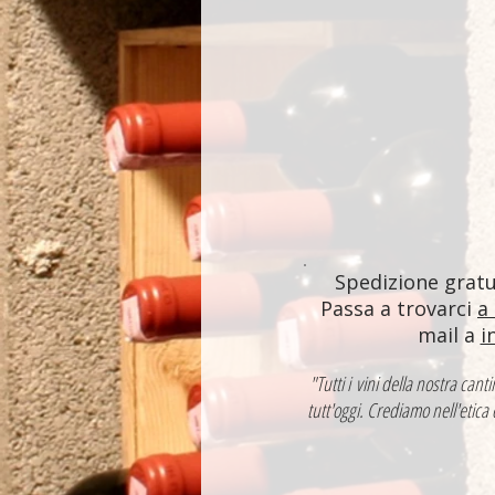
Spedizione gratui
Passa a trovarci
a
mail a
i
"Tutti i vini della nostra ca
tutt'oggi. Crediamo nell'etica