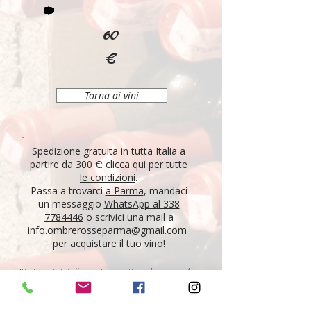
60
€
Torna ai vini
Spedizione gratuita in tutta Italia a
partire da 300 €:
clicca qui per tutte
le condizioni
.
Passa a trovarci
a Parma
, mandaci
un messaggio
WhatsApp al 338
7784446
o scrivici una mail a
info.ombrerosseparma@gmail.com
per acquistare il tuo vino!
"Tutti i vini della nostra cantina derivano da un
lungo percorso di ricerca, iniziato nel 1995 con
l'apertura di Ombre Rosse, che prosegue tutt'oggi.