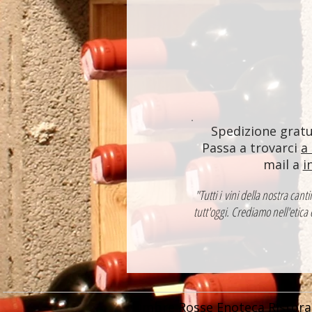
Spedizione gratui
Passa a trovarci
a
mail a
i
"Tutti i vini della nostra ca
tutt'oggi. Crediamo nell'etica
Ombre Rosse Enoteca Ristora