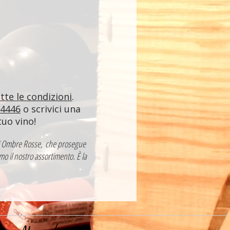
utte le condizioni
.
84446
o scrivici una
tuo vino!
a di Ombre Rosse, che prosegue
mo il nostro assortimento. È la