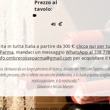
Prezzo al
tavolo:
45 €
ta in tutta Italia a partire da 300 €:
clicca qui per t
 Parma
, mandaci un messaggio
WhatsApp al 338 77
nfo.ombrerosseparma@gmail.com
per acquistare il 
ntina derivano da un lungo percorso di ricerca, iniziato nel 1995 con l'apertur
 delle persone, che si riflette nei vini che producono, e in base a questo sceglia
nostra passione, è la nostra vita."
Giovanni e Nicola Maestri
nte
Acquisto vino online