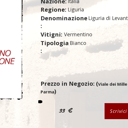
Nazione:
Italia
Regione:
Liguria
Denominazione
Liguria di Levan
:
Vitigni:
Vermentino
Tipologia
Bianco
:
Prezzo in Negozio: (
Viale dei Mille
)
Parma
33 €
Scrivic