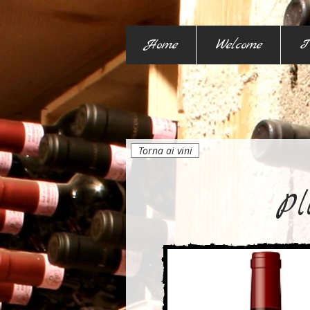
Home
Welcome
I
Torna ai vini
Pl