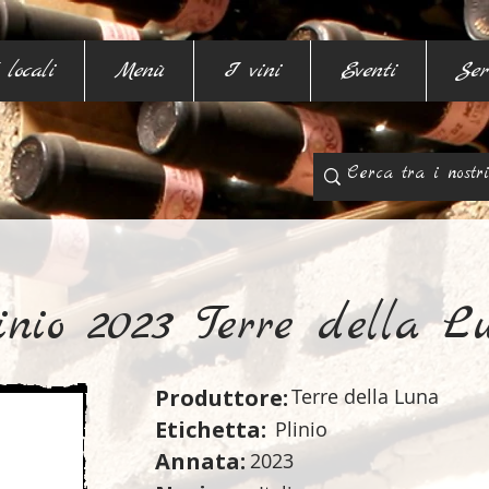
 locali
Menù
I vini
Eventi
Ser
inio 2023 Terre della L
Produttore:
Terre della Luna
Etichetta:
Plinio
Annata:
2023