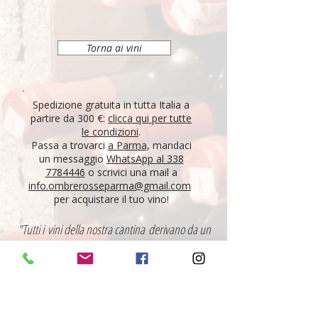
Torna ai vini
Spedizione gratuita in tutta Italia a
partire da 300 €:
clicca qui per tutte
le condizioni
.
Passa a trovarci
a Parma
, mandaci
un messaggio
WhatsApp al 338
7784446
o scrivici una mail a
info.ombrerosseparma@gmail.com
per acquistare il tuo vino!
"Tutti i vini della nostra cantina derivano da un
lungo percorso di ricerca, iniziato nel 1995 con
l'apertura di Ombre Rosse, che prosegue tutt'oggi.
Crediamo nell'etica delle persone, che si riflette nei
vini che producono, e in base a questo scegliamo il
nostro assortimento. È la nostra passione, è la