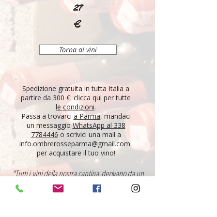
27
€
Torna ai vini
Spedizione gratuita in tutta Italia a
partire da 300 €:
clicca qui per tutte
le condizioni
.
Passa a trovarci
a Parma
, mandaci
un messaggio
WhatsApp al 338
7784446
o scrivici una mail a
info.ombrerosseparma@gmail.com
per acquistare il tuo vino!
"Tutti i vini della nostra cantina derivano da un
lungo percorso di ricerca, iniziato nel 1995 con
l'apertura di Ombre Rosse, che prosegue tutt'oggi.
Crediamo nell'etica delle persone, che si riflette nei