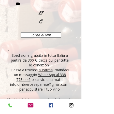
27
€
Torna ai vini
Spedizione gratuita in tutta Italia a
partire da 300 €:
clicca qui per tutte
le condizioni
.
Passa a trovarci
a Parma
, mandaci
un messaggio
WhatsApp al 338
7784446
o scrivici una mail a
info.ombrerosseparma@gmail.com
per acquistare il tuo vino!
"Tutti i vini della nostra cantina derivano da un
lungo percorso di ricerca, iniziato nel 1995 con
l'apertura di Ombre Rosse, che prosegue tutt'oggi.