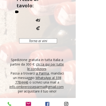
tavolo:
45
€
Torna ai vini
Spedizione gratuita in tutta Italia a
partire da 300 €:
clicca qui per tutte
le condizioni
.
Passa a trovarci
a Parma
, mandaci
un messaggio
WhatsApp al 338
7784446
o scrivici una mail a
info.ombrerosseparma@gmail.com
per acquistare il tuo vino!
"Tutti i vini della nostra cantina derivano da un