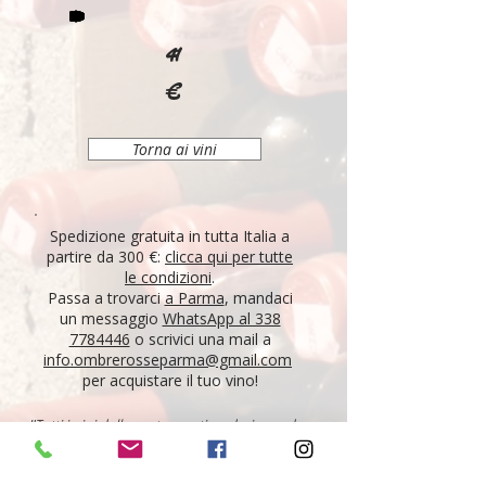
41
€
Torna ai vini
Spedizione gratuita in tutta Italia a
partire da 300 €:
clicca qui per tutte
le condizioni
.
Passa a trovarci
a Parma
, mandaci
un messaggio
WhatsApp al 338
7784446
o scrivici una mail a
info.ombrerosseparma@gmail.com
per acquistare il tuo vino!
"Tutti i vini della nostra cantina derivano da un
lungo percorso di ricerca, iniziato nel 1995 con
l'apertura di Ombre Rosse, che prosegue tutt'oggi.