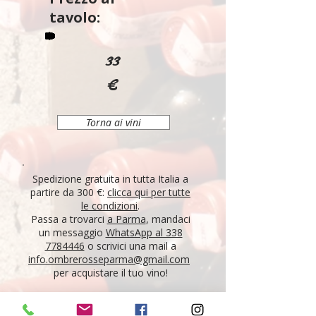
tavolo:
33
€
Torna ai vini
Spedizione gratuita in tutta Italia a
partire da 300 €:
clicca qui per tutte
le condizioni
.
Passa a trovarci
a Parma
, mandaci
un messaggio
WhatsApp al 338
7784446
o scrivici una mail a
info.ombrerosseparma@gmail.com
per acquistare il tuo vino!
"Tutti i vini della nostra cantina derivano da un