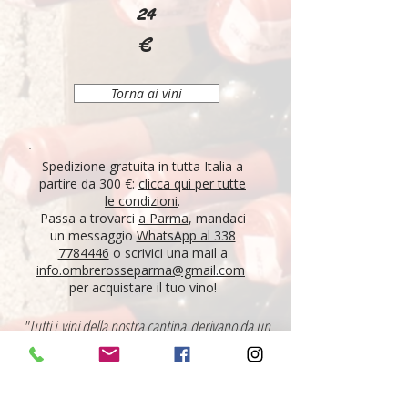
24
€
Torna ai vini
Spedizione gratuita in tutta Italia a
partire da 300 €:
clicca qui per tutte
le condizioni
.
Passa a trovarci
a Parma
, mandaci
un messaggio
WhatsApp al 338
7784446
o scrivici una mail a
info.ombrerosseparma@gmail.com
per acquistare il tuo vino!
"Tutti i vini della nostra cantina derivano da un
lungo percorso di ricerca, iniziato nel 1995 con
l'apertura di Ombre Rosse, che prosegue tutt'oggi.
Crediamo nell'etica delle persone, che si riflette nei