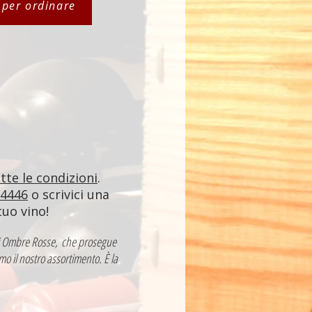
i per ordinare
utte le condizioni
.
84446
o scrivici una
tuo vino!
a di Ombre Rosse, che prosegue
mo il nostro assortimento. È la