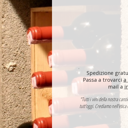
Spedizione gratui
Passa a trovarci
a
mail a
i
"Tutti i vini della nostra ca
tutt'oggi. Crediamo nell'etica