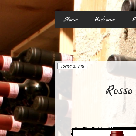
Home
Welcome
I
Torna ai vini
Rosso