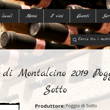
 locali
Menù
I vini
Eventi
Ser
 di Montalcino 2019 Pog
Sotto
Produttore:
Poggio di Sotto