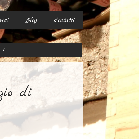
vizi
Blog
Contatti
gio di