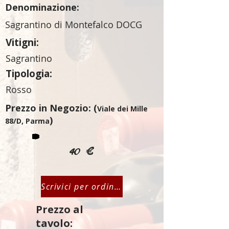
Denominazione:
Sagrantino di Montefalco DOCG
Vitigni:
Sagrantino
Tipologia:
Rosso
Prezzo in Negozio: (
Viale dei Mille
)
88/D, Parma
40 €
Scrivici per ordinare
Prezzo al
tavolo: