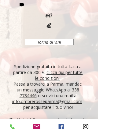
60
€
Torna ai vini
Spedizione gratuita in tutta Italia a
partire da 300 €:
clicca qui per tutte
le condizioni
.
Passa a trovarci
a Parma
, mandaci
un messaggio
WhatsApp al 338
7784446
o scrivici una mail a
info.ombrerosseparma@gmail.com
per acquistare il tuo vino!
"Tutti i vini della nostra cantina derivano da un
lungo percorso di ricerca, iniziato nel 1995 con
l'apertura di Ombre Rosse, che prosegue tutt'oggi.