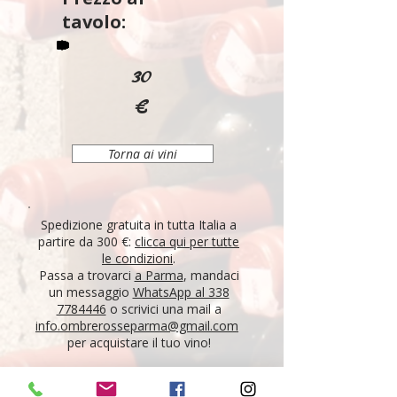
tavolo:
30
€
Torna ai vini
Spedizione gratuita in tutta Italia a
partire da 300 €:
clicca qui per tutte
le condizioni
.
Passa a trovarci
a Parma
, mandaci
un messaggio
WhatsApp al 338
7784446
o scrivici una mail a
info.ombrerosseparma@gmail.com
per acquistare il tuo vino!
"Tutti i vini della nostra cantina derivano da un