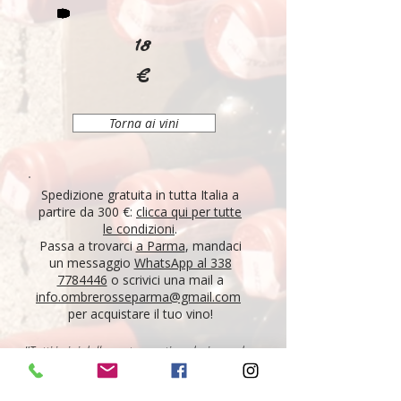
18
€
Torna ai vini
Spedizione gratuita in tutta Italia a
partire da 300 €:
clicca qui per tutte
le condizioni
.
Passa a trovarci
a Parma
, mandaci
un messaggio
WhatsApp al 338
7784446
o scrivici una mail a
info.ombrerosseparma@gmail.com
per acquistare il tuo vino!
"Tutti i vini della nostra cantina derivano da un
lungo percorso di ricerca, iniziato nel 1995 con
l'apertura di Ombre Rosse, che prosegue tutt'oggi.