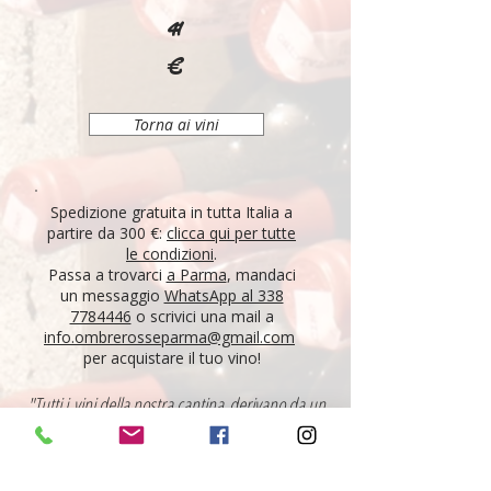
41
€
Torna ai vini
Spedizione gratuita in tutta Italia a
partire da 300 €:
clicca qui per tutte
le condizioni
.
Passa a trovarci
a Parma
, mandaci
un messaggio
WhatsApp al 338
7784446
o scrivici una mail a
info.ombrerosseparma@gmail.com
per acquistare il tuo vino!
"Tutti i vini della nostra cantina derivano da un
lungo percorso di ricerca, iniziato nel 1995 con
l'apertura di Ombre Rosse, che prosegue tutt'oggi.
Crediamo nell'etica delle persone, che si riflette nei