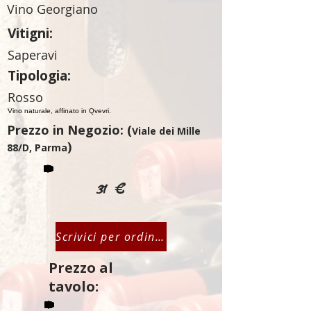
Vino Georgiano
Vitigni:
Saperavi
Tipologia:
Rosso
Vino naturale, affinato in Qvevri.
Prezzo in Negozio: (
Viale dei Mille
)
88/D, Parma
31 €
Scrivici per ordinare
Prezzo al
tavolo: