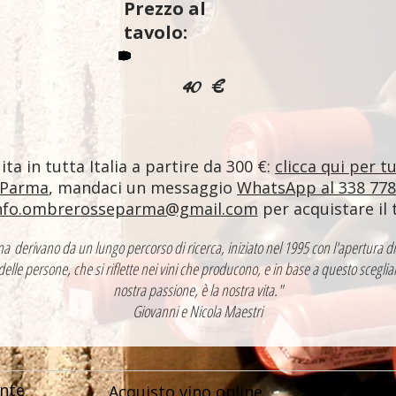
Prezzo al
tavolo:
40 €
ta in tutta Italia a partire da 300 €:
clicca qui per t
 Parma
, mandaci un messaggio
WhatsApp al 338 77
nfo.ombrerosseparma@gmail.com
per acquistare il 
ntina derivano da un lungo percorso di ricerca, iniziato nel 1995 con l'apertur
 delle persone, che si riflette nei vini che producono, e in base a questo sceglia
nostra passione, è la nostra vita."
Giovanni e Nicola Maestri
nte
Acquisto vino online