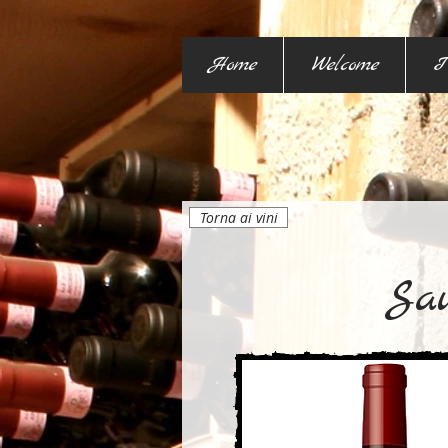
Home
Welcome
I
Torna ai vini
Sau