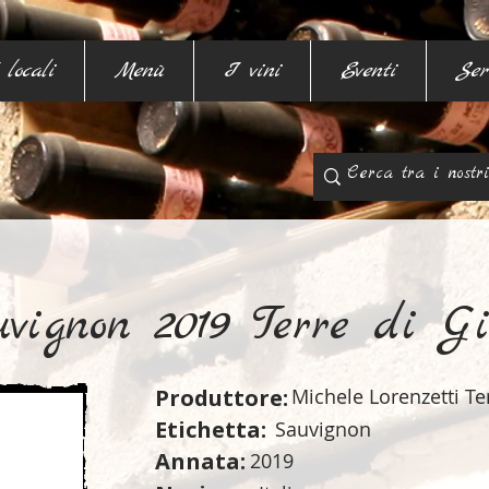
 locali
Menù
I vini
Eventi
Ser
vignon 2019 Terre di Gi
Produttore:
Michele Lorenzetti Te
Etichetta:
Sauvignon
Annata:
2019