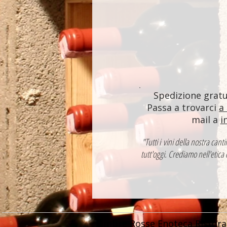
Spedizione gratui
Passa a trovarci
a
mail a
i
"Tutti i vini della nostra ca
tutt'oggi. Crediamo nell'etica
Ombre Rosse Enoteca Ristora