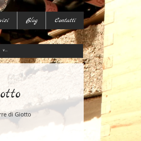
vizi
Blog
Contatti
otto
rre di Giotto