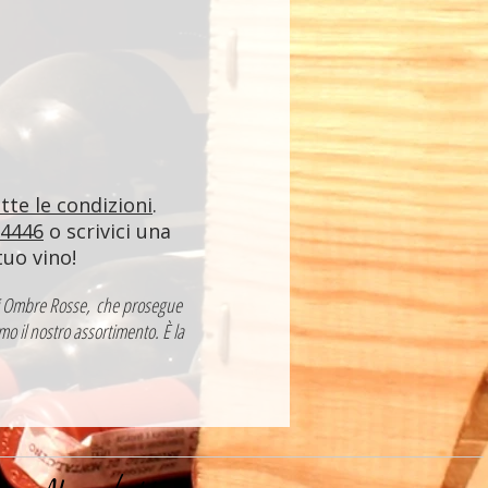
utte le condizioni
.
84446
o scrivici una
tuo vino!
a di Ombre Rosse, che prosegue
mo il nostro assortimento. È la