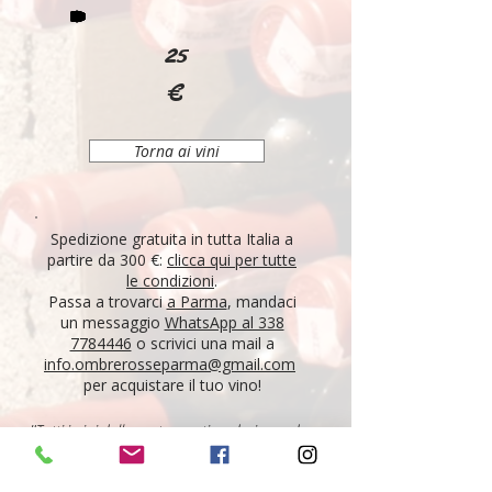
25
€
Torna ai vini
Spedizione gratuita in tutta Italia a
partire da 300 €:
clicca qui per tutte
le condizioni
.
Passa a trovarci
a Parma
, mandaci
un messaggio
WhatsApp al 338
7784446
o scrivici una mail a
info.ombrerosseparma@gmail.com
per acquistare il tuo vino!
"Tutti i vini della nostra cantina derivano da un
lungo percorso di ricerca, iniziato nel 1995 con
l'apertura di Ombre Rosse, che prosegue tutt'oggi.