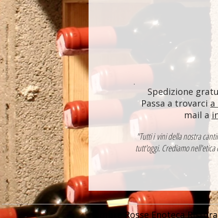
Spedizione gratui
Passa a trovarci
a
mail a
i
"Tutti i vini della nostra ca
tutt'oggi. Crediamo nell'etica
Ombre Rosse Enoteca Ristora