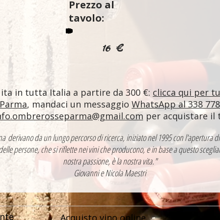
Prezzo al
tavolo:
16 €
ta in tutta Italia a partire da 300 €:
clicca qui per t
 Parma
, mandaci un messaggio
WhatsApp al 338 77
nfo.ombrerosseparma@gmail.com
per acquistare il 
ntina derivano da un lungo percorso di ricerca, iniziato nel 1995 con l'apertur
 delle persone, che si riflette nei vini che producono, e in base a questo sceglia
nostra passione, è la nostra vita."
Giovanni e Nicola Maestri
nte
Acquisto vino online