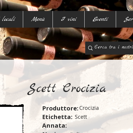
 locali
Menù
I vini
Eventi
Ser
Scett Crocizia
Produttore:
Crocizia
Etichetta:
Scett
Annata: