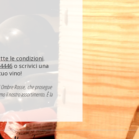
utte le condizioni
.
84446
o scrivici una
tuo vino!
a di Ombre Rosse, che prosegue
mo il nostro assortimento. È la