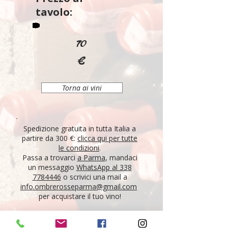
tavolo:
70
€
Torna ai vini
Spedizione gratuita in tutta Italia a
partire da 300 €:
clicca qui per tutte
le condizioni
.
Passa a trovarci
a Parma
, mandaci
un messaggio
WhatsApp al 338
7784446
o scrivici una mail a
info.ombrerosseparma@gmail.com
per acquistare il tuo vino!
"Tutti i vini della nostra cantina derivano da un