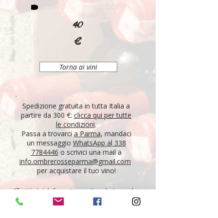
40
€
Torna ai vini
Spedizione gratuita in tutta Italia a
partire da 300 €:
clicca qui per tutte
le condizioni
.
Passa a trovarci
a Parma
, mandaci
un messaggio
WhatsApp al 338
7784446
o scrivici una mail a
info.ombrerosseparma@gmail.com
per acquistare il tuo vino!
"Tutti i vini della nostra cantina derivano da un
lungo percorso di ricerca, iniziato nel 1995 con
l'apertura di Ombre Rosse, che prosegue tutt'oggi.