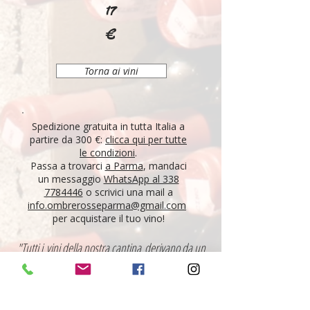
17
€
Torna ai vini
Spedizione gratuita in tutta Italia a
partire da 300 €:
clicca qui per tutte
le condizioni
.
Passa a trovarci
a Parma
, mandaci
un messaggio
WhatsApp al 338
7784446
o scrivici una mail a
info.ombrerosseparma@gmail.com
per acquistare il tuo vino!
"Tutti i vini della nostra cantina derivano da un
lungo percorso di ricerca, iniziato nel 1995 con
l'apertura di Ombre Rosse, che prosegue tutt'oggi.
Crediamo nell'etica delle persone, che si riflette nei