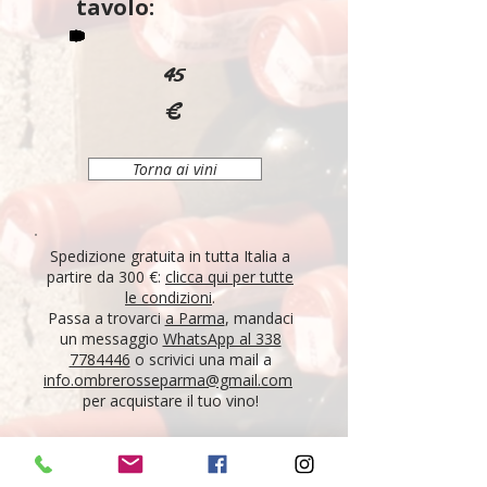
tavolo:
45
€
Torna ai vini
Spedizione gratuita in tutta Italia a
partire da 300 €:
clicca qui per tutte
le condizioni
.
Passa a trovarci
a Parma
, mandaci
un messaggio
WhatsApp al 338
7784446
o scrivici una mail a
info.ombrerosseparma@gmail.com
per acquistare il tuo vino!
"Tutti i vini della nostra cantina derivano da un
lungo percorso di ricerca, iniziato nel 1995 con