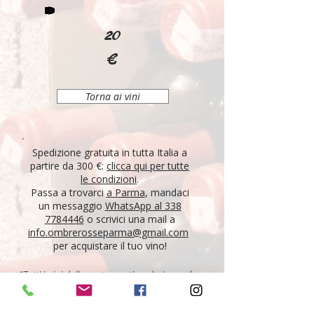
20
€
Torna ai vini
Spedizione gratuita in tutta Italia a
partire da 300 €:
clicca qui per tutte
le condizioni
.
Passa a trovarci
a Parma
, mandaci
un messaggio
WhatsApp al 338
7784446
o scrivici una mail a
info.ombrerosseparma@gmail.com
per acquistare il tuo vino!
"Tutti i vini della nostra cantina derivano da un
lungo percorso di ricerca, iniziato nel 1995 con
l'apertura di Ombre Rosse, che prosegue tutt'oggi.