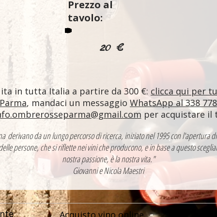
Prezzo al
tavolo:
20 €
ta in tutta Italia a partire da 300 €:
clicca qui per t
 Parma
, mandaci un messaggio
WhatsApp al 338 77
nfo.ombrerosseparma@gmail.com
per acquistare il 
ntina derivano da un lungo percorso di ricerca, iniziato nel 1995 con l'apertur
 delle persone, che si riflette nei vini che producono, e in base a questo sceglia
nostra passione, è la nostra vita."
Giovanni e Nicola Maestri
nte
Acquisto vino online