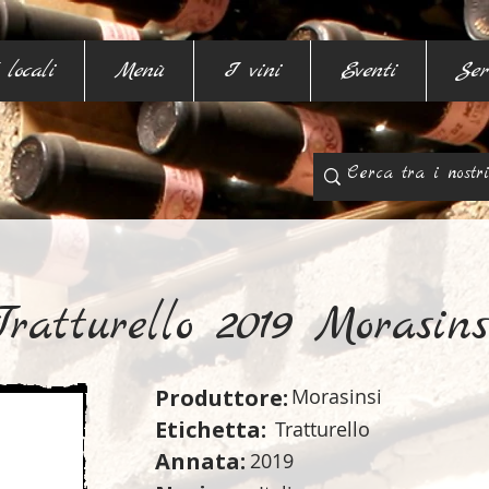
 locali
Menù
I vini
Eventi
Ser
Tratturello 2019 Morasins
Produttore:
Morasinsi
Etichetta:
Tratturello
Annata:
2019