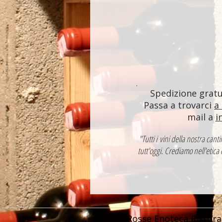
Spedizione gratui
Passa a trovarci
a
mail a
i
"Tutti i vini della nostra ca
tutt'oggi. Crediamo nell'etica
Ombre Rosse Enoteca Ristora