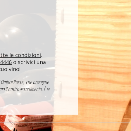
utte le condizioni
.
84446
o scrivici una
tuo vino!
a di Ombre Rosse, che prosegue
mo il nostro assortimento. È la