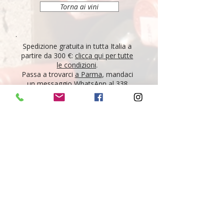
Torna ai vini
Spedizione gratuita in tutta Italia a
partire da 300 €:
clicca qui per tutte
le condizioni
.
Passa a trovarci
a Parma
, mandaci
un messaggio
WhatsApp al 338
7784446
o scrivici una mail a
info.ombrerosseparma@gmail.com
per acquistare il tuo vino!
"Tutti i vini della nostra cantina derivano da un
lungo percorso di ricerca, iniziato nel 1995 con
l'apertura di Ombre Rosse, che prosegue tutt'oggi.
Crediamo nell'etica delle persone, che si riflette nei
vini che producono, e in base a questo scegliamo il
nostro assortimento. È la nostra passione, è la
nostra vita."
Giovanni e Nicola Maestri