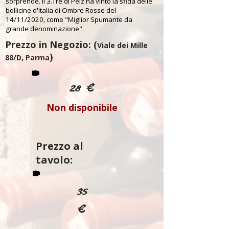
sorprende. Il 3.Tre di Pelz ha vinto la sfida delle
bollicine d'Italia di Ombre Rosse del
14/11/2020, come "Miglior Spumante da
grande denominazione".
Prezzo in Negozio: (
Viale dei Mille
)
88/D, Parma
28 €
Non disponibile
Prezzo al
tavolo:
35
€