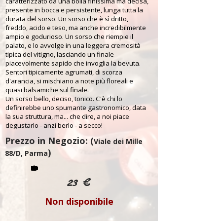
caratterizzato da una bolla finissima ma decisa,
presente in bocca e persistente, lunga tutta la
durata del sorso. Un sorso che è sì dritto,
freddo, acido e teso, ma anche incredibilmente
ampio e godurioso. Un sorso che riempie il
palato, e lo avvolge in una leggera cremosità
tipica del vitigno, lasciando un finale
piacevolmente sapido che invoglia la bevuta.
Sentori tipicamente agrumati, di scorza
d'arancia, si mischiano a note più floreali e
quasi balsamiche sul finale.
Un sorso bello, deciso, tonico. C'è chi lo
definirebbe uno spumante gastronomico, data
la sua struttura, ma... che dire, a noi piace
degustarlo - anzi berlo - a secco!
Prezzo in Negozio: (
Viale dei Mille
)
88/D, Parma
23 €
Non disponibile