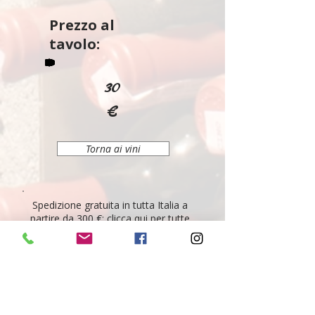
Prezzo al
tavolo:
30
€
Torna ai vini
Spedizione gratuita in tutta Italia a
partire da 300 €:
clicca qui per tutte
le condizioni
.
Passa a trovarci
a Parma
, mandaci
un messaggio
WhatsApp al 338
7784446
o scrivici una mail a
info.ombrerosseparma@gmail.com
per acquistare il tuo vino!