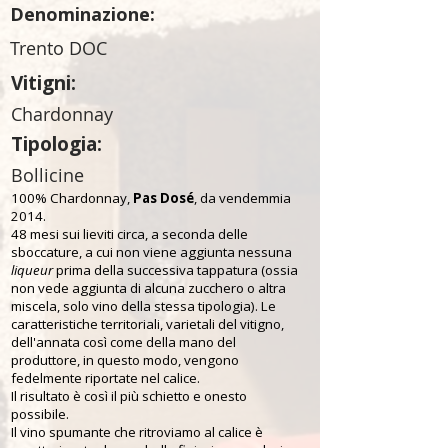
Denominazione:
Trento DOC
Vitigni:
Chardonnay
Tipologia:
Bollicine
100% Chardonnay,
Pas Dosé
, da vendemmia
2014.
48 mesi sui lieviti circa, a seconda delle
sboccature, a cui non viene aggiunta nessuna
liqueur
prima della successiva tappatura (ossia
non vede aggiunta di alcuna zucchero o altra
miscela, solo vino della stessa tipologia). Le
caratteristiche territoriali, varietali del vitigno,
dell'annata così come della mano del
produttore, in questo modo, vengono
fedelmente riportate nel calice.
Il risultato è così il più schietto e onesto
possibile.
Il vino spumante che ritroviamo al calice è