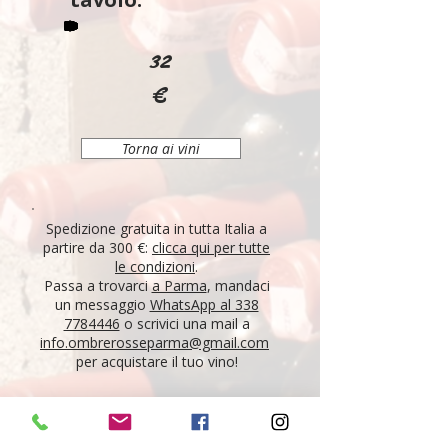
32
€
Torna ai vini
Spedizione gratuita in tutta Italia a
partire da 300 €:
clicca qui per tutte
le condizioni
.
Passa a trovarci
a Parma
, mandaci
un messaggio
WhatsApp al 338
7784446
o scrivici una mail a
info.ombrerosseparma@gmail.com
per acquistare il tuo vino!
"Tutti i vini della nostra cantina derivano da un
lungo percorso di ricerca, iniziato nel 1995 con