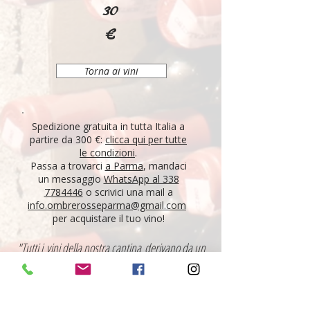
30
€
Torna ai vini
Spedizione gratuita in tutta Italia a
partire da 300 €:
clicca qui per tutte
le condizioni
.
Passa a trovarci
a Parma
, mandaci
un messaggio
WhatsApp al 338
7784446
o scrivici una mail a
info.ombrerosseparma@gmail.com
per acquistare il tuo vino!
"Tutti i vini della nostra cantina derivano da un
lungo percorso di ricerca, iniziato nel 1995 con
l'apertura di Ombre Rosse, che prosegue tutt'oggi.
Crediamo nell'etica delle persone, che si riflette nei