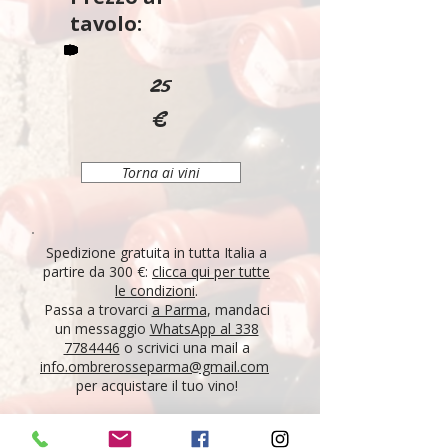
tavolo:
25
€
Torna ai vini
Spedizione gratuita in tutta Italia a
partire da 300 €:
clicca qui per tutte
le condizioni
.
Passa a trovarci
a Parma
, mandaci
un messaggio
WhatsApp al 338
7784446
o scrivici una mail a
info.ombrerosseparma@gmail.com
per acquistare il tuo vino!
"Tutti i vini della nostra cantina derivano da un