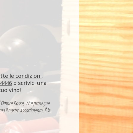
utte le condizioni
.
84446
o scrivici una
tuo vino!
a di Ombre Rosse, che prosegue
mo il nostro assortimento. È la