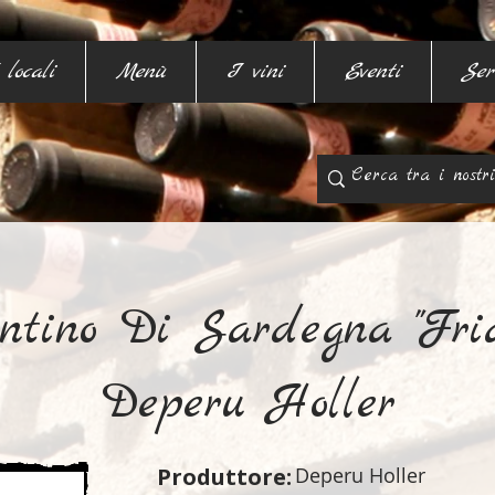
 locali
Menù
I vini
Eventi
Ser
ntino Di Sardegna "Fria
Deperu Holler
Produttore:
Deperu Holler