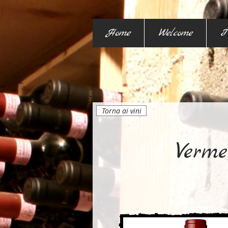
Home
Welcome
I
Torna ai vini
Verme