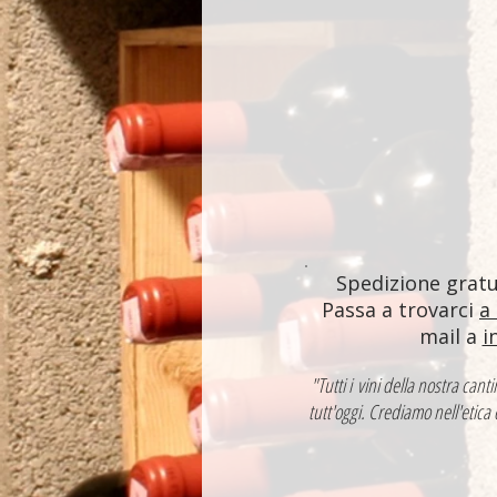
Spedizione gratui
Passa a trovarci
a
mail a
i
"Tutti i vini della nostra ca
tutt'oggi. Crediamo nell'etica