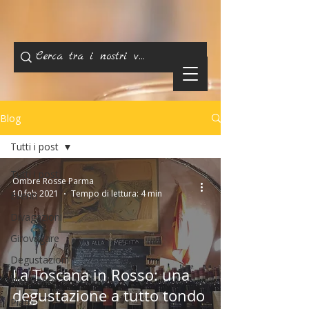
Blog
Tutti i post
Tutti i post
Ombre Rosse Parma
10 feb 2021
Tempo di lettura: 4 min
Eventi
Divagazioni
Girovagare
Degustazioni
La Toscana in Rosso: una
Ristorante
degustazione a tutto tondo
Piatti