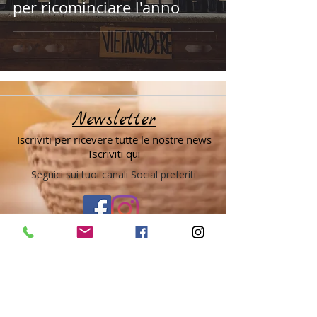
per ricominciare l'anno
Newsletter
Iscriviti per ricevere tutte le nostre news
Iscriviti qui
Seguici sui tuoi canali Social preferiti
Ombre Rosse Enoteca Ristorante
Borgo Tommasini 18
43121 Parma PR
0521 289575