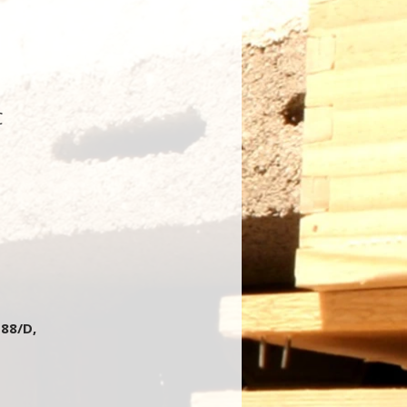
C
 88/D,