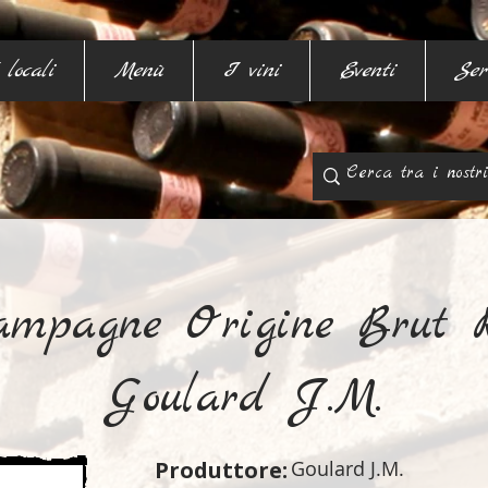
 locali
Menù
I vini
Eventi
Ser
ampagne Origine Brut R
Goulard J.M.
Produttore:
Goulard J.M.