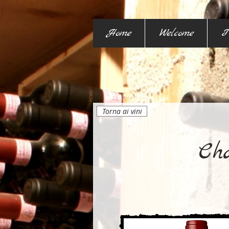
Home
Welcome
I
Torna ai vini
Ch