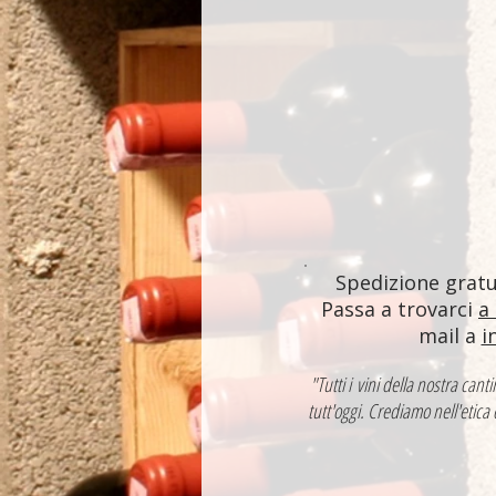
Spedizione gratui
Passa a trovarci
a
mail a
i
"Tutti i vini della nostra ca
tutt'oggi. Crediamo nell'etica