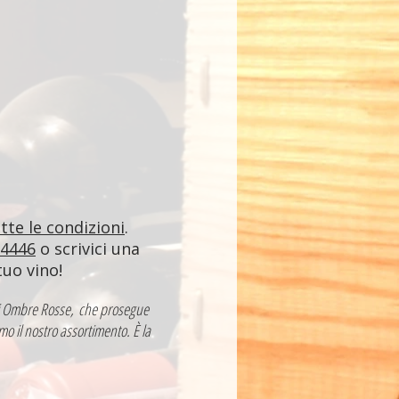
utte le condizioni
.
84446
o scrivici una
tuo vino!
a di Ombre Rosse, che prosegue
mo il nostro assortimento. È la