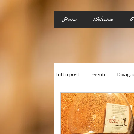
Home
Welcome
I
Tutti i post
Eventi
Divagaz