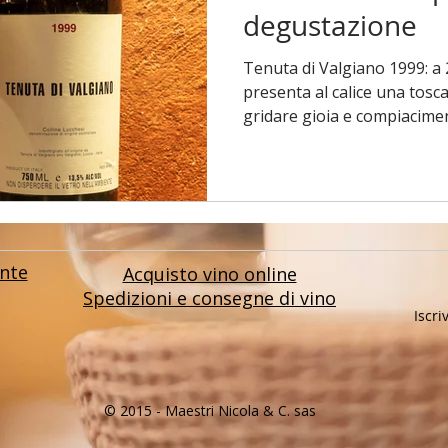
degustazione
Tenuta di Valgiano 1999: a 
presenta al calice una tosc
gridare gioia e compiacime
nte
Acquisto vino online
Spedizioni e consegne di vino
Iscri
© 2015 - Maestri Nicola & C. sas