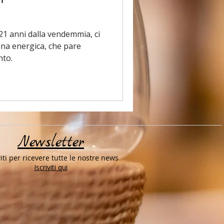
21 anni dalla vendemmia, ci
ana energica, che pare
nto.
Newsletter
viti per ricevere tutte le nostre news
Iscriviti qui