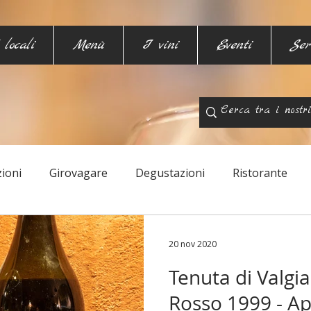
 locali
Menù
I vini
Eventi
Ser
ioni
Girovagare
Degustazioni
Ristorante
20 nov 2020
Tenuta di Valgi
Rosso 1999 - Ap