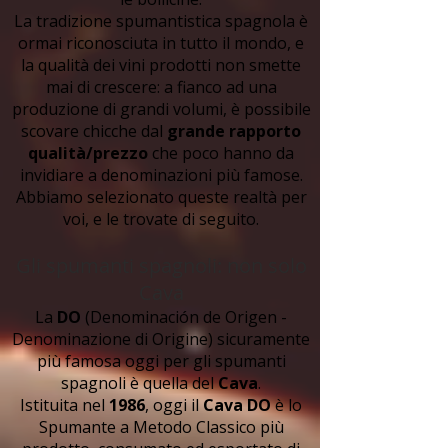
La tradizione spumantistica spagnola è
ormai riconosciuta in tutto il mondo, e
la qualità dei vini prodotti non smette
mai di crescere: a fianco ad una
produzione di grandi volumi, è possibile
scovare chicche dal
grande rapporto
qualità/prezzo
che poco hanno da
invidiare a denominazioni più famose.
Abbiamo selezionato queste realtà per
voi, e le trovate di seguito.
Gli spumanti spagnoli: non solo
Cava
La
DO
(Denominación de Origen -
Denominazione di Origine) sicuramente
più famosa oggi per gli spumanti
spagnoli è quella del
Cava
.
Istituita nel
1986
, oggi il
Cava DO
è lo
Spumante a Metodo Classico più