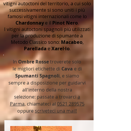
vitigni autoctoni del territorio, a cui solo
successivamente si sono uniti i più
famosi vitigni internazionali come lo
Chardonnay
e il
Pinot Nero
.
I vitigni autoctoni spagnoli più utilizzati
per la produzione di spumante a
Metodo Classico sono:
Macabeo
,
Parellada
e
Xarel·lo
.
In
Ombre Rosse
troverete solo
le migliori etichette di
Cava
e di
Spumanti Spagnoli
, e siamo
sempre a disposizione per guidarvi
all'interno della nostra
selezione: passate a trovarci
a
Parma
, chiamateci al
0521 289575
oppure
scriveteci una mail!