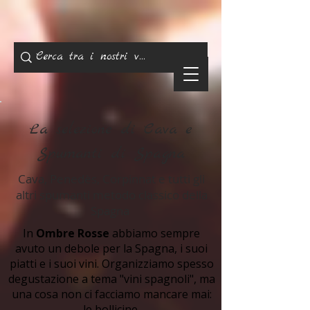
La selezione di Cava e
Spumanti di Spagna
Cava, Penedès, Corpinnat e tutti gli
altri spumanti metodo classico della
Spagna
In
Ombre Rosse
abbiamo sempre
avuto un debole per la Spagna, i suoi
piatti e i suoi vini. Organizziamo spesso
degustazione a tema "vini spagnoli", ma
una cosa non ci facciamo mancare mai:
le bollicine.