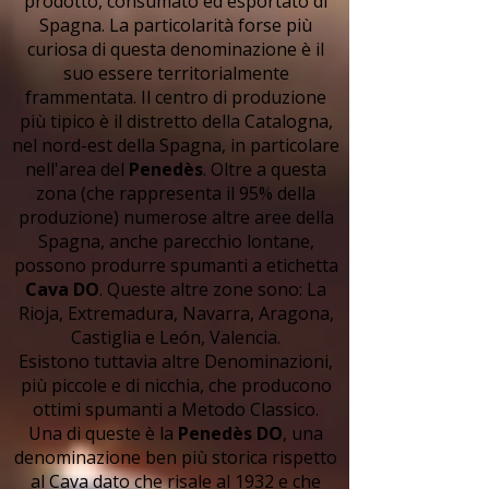
prodotto, consumato ed esportato di
Spagna. La particolarità forse più
curiosa di questa denominazione è il
suo essere territorialmente
frammentata. Il centro di produzione
più tipico è il distretto della Catalogna,
nel nord-est della Spagna, in particolare
nell'area del
Penedès
. Oltre a questa
zona (che rappresenta il 95% della
produzione) numerose altre aree della
Spagna, anche parecchio lontane,
possono produrre spumanti a etichetta
Cava DO
. Queste altre zone sono: La
Rioja, Extremadura, Navarra, Aragona,
Castiglia e León, Valencia.
Esistono tuttavia altre Denominazioni,
più piccole e di nicchia, che producono
ottimi spumanti a Metodo Classico.
Una di queste è la
Penedès DO
, una
denominazione ben più storica rispetto
al Cava dato che risale al 1932 e che