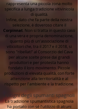
rappresenta una piccola zona molto
specifica a lunga tradizione vitivinicola
di qualità.
Infine, dato che fa parte della nostra
selezione, è doveroso citare il
Corpinnat
. Non si tratta in questo caso
di una vera e propria denominazione,
quanto più di un'associazione di
viticoltori che, tra il 2017 e il 2018, si
sono "ribellati" al Consorzio del Cava
per alcune scelte prese dai grandi
produttori e per protesta hanno
fondato il loro movimento. Piccole
produzioni di elevata qualità, con forte
attenzione alla territorialità e al
rispetto per l'ambiente e la tradizione.
I vitigni degli spumanti spagnoli
La tradizione spumantistica spagnola
ha portato con sé l'utilizzo di alcuni