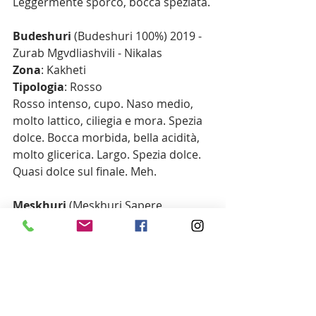
Leggermente sporco, bocca speziata.
Budeshuri
 (Budeshuri 100%) 2019 - 
Zurab Mgvdliashvili - Nikalas
Zona
: Kakheti
Tipologia
: Rosso
Rosso intenso, cupo. Naso medio, 
molto lattico, ciliegia e mora. Spezia 
dolce. Bocca morbida, bella acidità, 
molto glicerica. Largo. Spezia dolce. 
Quasi dolce sul finale. Meh.
Meskhuri
 (Meskhuri Sapere, 
Tskhenis dzudzu tetri, Kharistvala 
Shavi) 2018 - 
Giorgi Natenadze
Zona
: Meskheti
Tipologia
: Rosso
Rubino con riflessi violacei, media 
intensità. Sa di primavera. Tappino. 