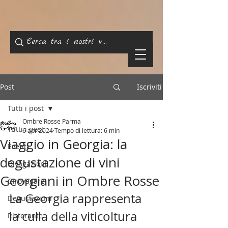
Post
Iscriviti
Tutti i post
Ombre Rosse Parma
Tutti i post
6 apr 2024
Tempo di lettura: 6 min
Viaggio in Georgia: la
Eventi
degustazione di vini
Divagazioni
Georgiani in Ombre Rosse
Girovagare
La Georgia rappresenta 
Degustazioni
la culla della viticoltura 
Ristorante