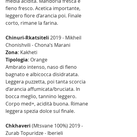
media acidità. Mandorla fresca e 
fieno fresco. Acetica importante, 
leggero fiore d’arancia poi. Finale 
corto, rimane la farina.
Chinuri-Rkatsiteli
 2019 - Mikheil 
Chonishvili - Chona’s Marani
Zona
: Kakheti
Tipologia
: Orange
Ambrato intenso, naso di fieno 
bagnato e albicocca disidratata. 
Leggera puzzetta, poi tanta scorcia 
d’arancia affumicata/bruciata. In 
bocca meglio, tannino leggero. 
Corpo med+, acidità buona. Rimane 
leggera spezia dolce sul finale.
Chkhaveri
 (Mtsvane 100%) 2019 - 
Zurab Topuridze - Iberieli